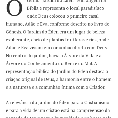
O
termo “Jardim do Éden” tem origem na
Bíblia e representa o local paradisíaco
o
r
onde Deus colocou o primeiro casal
humano, Adão e Eva, conforme descrito no livro de
k
a
Gênesis. O Jardim do Éden era um lugar de beleza
exuberante, cheio de plantas frutíferas e rios, onde
m
Adão e Eva viviam em comunhão direta com Deus.
No centro do jardim, havia a Árvore da Vida e a
Árvore do Conhecimento do Bem e do Mal. A
representação bíblica do Jardim do Éden destaca a
criação original de Deus, a harmonia entre o homem
e a natureza e a comunhão íntima com o Criador.
A relevância do Jardim do Éden para o Cristianismo
e para a vida de um cristão está na compreensão da