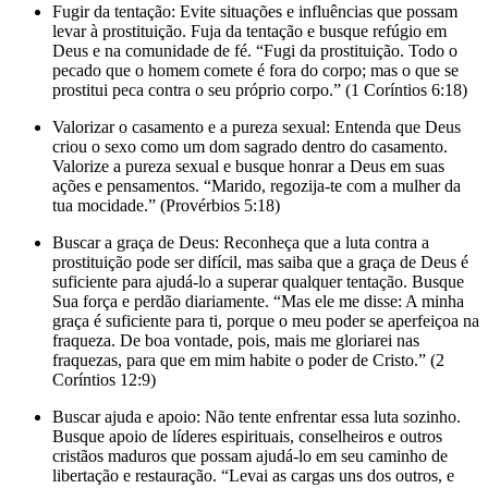
Fugir da tentação: Evite situações e influências que possam
levar à prostituição. Fuja da tentação e busque refúgio em
Deus e na comunidade de fé. “Fugi da prostituição. Todo o
pecado que o homem comete é fora do corpo; mas o que se
prostitui peca contra o seu próprio corpo.” (1 Coríntios 6:18)
Valorizar o casamento e a pureza sexual: Entenda que Deus
criou o sexo como um dom sagrado dentro do casamento.
Valorize a pureza sexual e busque honrar a Deus em suas
ações e pensamentos. “Marido, regozija-te com a mulher da
tua mocidade.” (Provérbios 5:18)
Buscar a graça de Deus: Reconheça que a luta contra a
prostituição pode ser difícil, mas saiba que a graça de Deus é
suficiente para ajudá-lo a superar qualquer tentação. Busque
Sua força e perdão diariamente. “Mas ele me disse: A minha
graça é suficiente para ti, porque o meu poder se aperfeiçoa na
fraqueza. De boa vontade, pois, mais me gloriarei nas
fraquezas, para que em mim habite o poder de Cristo.” (2
Coríntios 12:9)
Buscar ajuda e apoio: Não tente enfrentar essa luta sozinho.
Busque apoio de líderes espirituais, conselheiros e outros
cristãos maduros que possam ajudá-lo em seu caminho de
libertação e restauração. “Levai as cargas uns dos outros, e