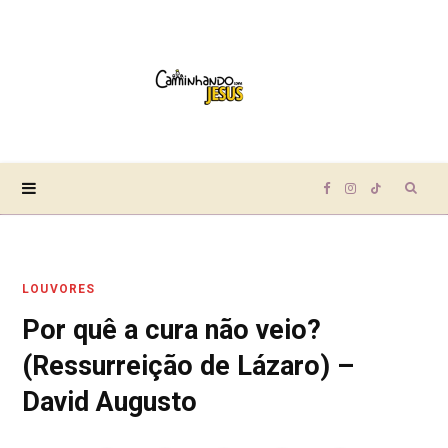
Sear
F
I
T
for:
a
n
i
LOUVORES
c
s
k
Por quê a cura não veio?
e
t
T
(Ressurreição de Lázaro) –
b
a
o
David Augusto
o
g
k