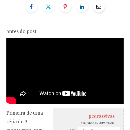
o
r
k
a
antes do post
m
Primeira de uma
pedrasvivas
séria de 3
qui, junho 13, 2019 7:13pm