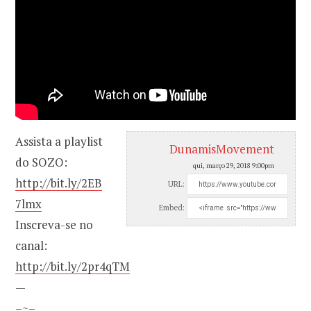
Assista a playlist
DunamisMovement
do SOZO:
qui, março 29, 2018 9:00pm
http://bit.ly/2EB
URL:
7lmx
Embed:
Inscreva-se no
canal:
http://bit.ly/2pr4qTM
—
–~–