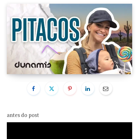
o
r
k
a
m
antes do post