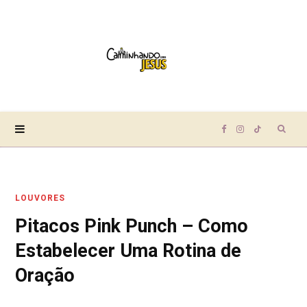
Sear
F
I
T
for:
a
n
i
LOUVORES
c
s
k
Pitacos Pink Punch – Como
e
t
T
Estabelecer Uma Rotina de
b
a
o
Oração
o
g
k