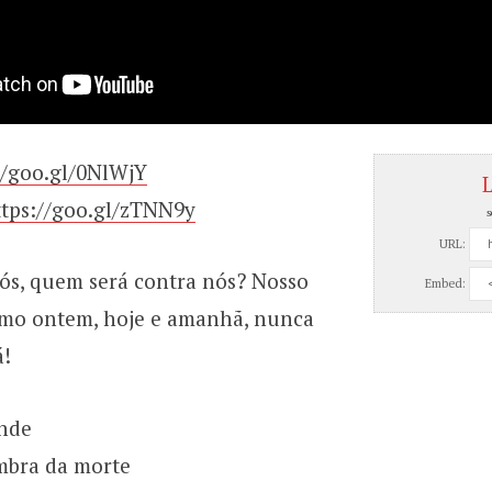
//goo.gl/0NlWjY
L
ttps://goo.gl/zTNN9y
s
URL:
ós, quem será contra nós? Nosso
Embed:
mo ontem, hoje e amanhã, nunca
á!
nde
ombra da morte