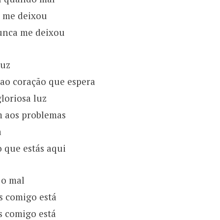
 me deixou
unca me deixou
luz
 ao coração que espera
loriosa luz
m aos problemas
a
 que estás aqui
 o mal
s comigo está
s comigo está