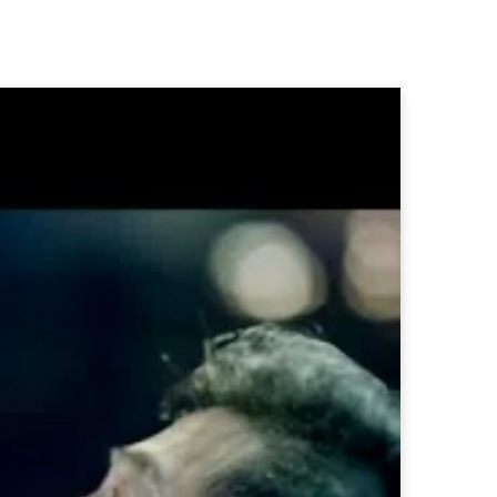
b
a
o
o
g
k
o
r
k
a
m