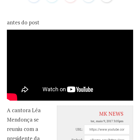
o
r
antes do post
k
a
m
A cantora Léa
MK NEWS
Mendonça se
ter, maio 9, 2017 3:05pm
reuniu com a
URL:
presidente da
Embed: