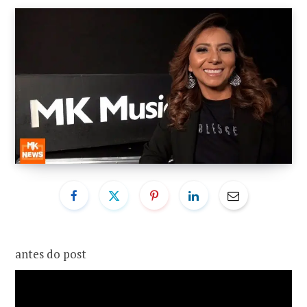
o
r
k
a
m
antes do post