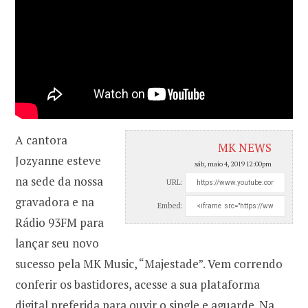
A cantora
MK NEWS
Jozyanne esteve
sáb, maio 4, 2019 12:00pm
na sede da nossa
URL:
gravadora e na
Embed:
Rádio 93FM para
lançar seu novo
sucesso pela MK Music, “Majestade”. Vem correndo
conferir os bastidores, acesse a sua plataforma
digital preferida para ouvir o single e aguarde. Na