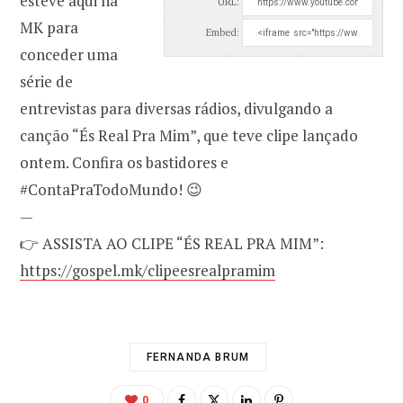
esteve aqui na
URL:
MK para
Embed:
conceder uma
série de
entrevistas para diversas rádios, divulgando a
canção “És Real Pra Mim”, que teve clipe lançado
ontem. Confira os bastidores e
#ContaPraTodoMundo! 😉
—
👉 ASSISTA AO CLIPE “ÉS REAL PRA MIM”:
https://gospel.mk/clipeesrealpramim
FERNANDA BRUM
0