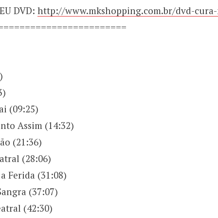
SEU DVD:
http://www.mkshopping.com.br/dvd-cura
========================
)
3)
i (09:25)
to Assim (14:32)
ão (21:36)
tral (28:06)
a Ferida (31:08)
Sangra (37:07)
atral (42:30)