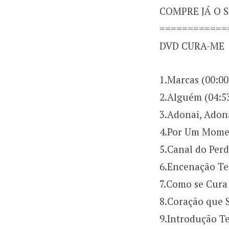
COMPRE JÁ O 
============
DVD CURA-ME
1.Marcas (00:00
2.Alguém (04:5
3.Adonai, Adona
4.Por Um Momen
5.Canal do Perd
6.Encenação Tea
7.Como se Cura 
8.Coração que 
9.Introdução Te