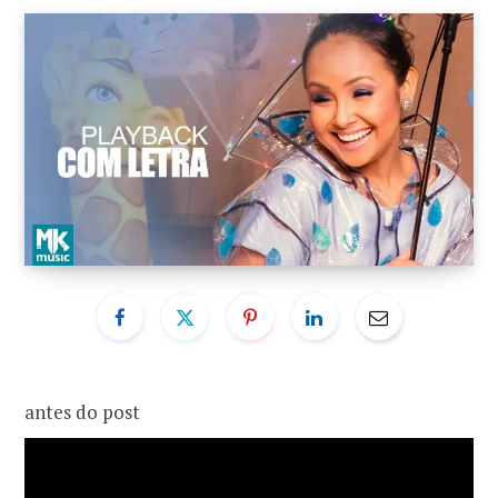
o
r
k
a
m
antes do post