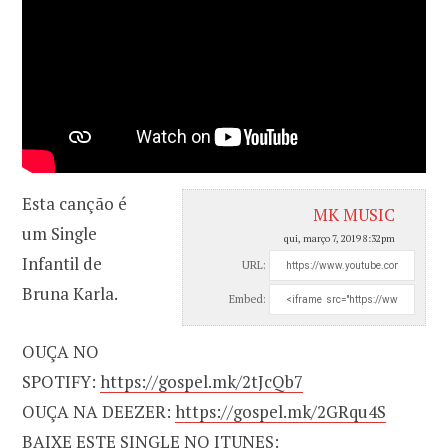
Esta canção é
MK MUSIC
um Single
qui, março 7, 2019 8:32pm
Infantil de
URL:
Bruna Karla.
Embed:
OUÇA NO
SPOTIFY:
https://gospel.mk/2tJcQb7
OUÇA NA DEEZER:
https://gospel.mk/2GRqu4S
BAIXE ESTE SINGLE NO ITUNES: