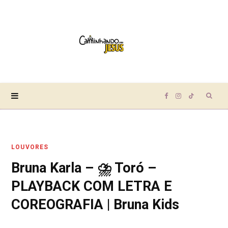
Sear
F
I
T
for:
a
n
i
LOUVORES
c
s
k
Bruna Karla – ⛈ Toró –
e
t
T
PLAYBACK COM LETRA E
b
a
o
COREOGRAFIA | Bruna Kids
o
g
k