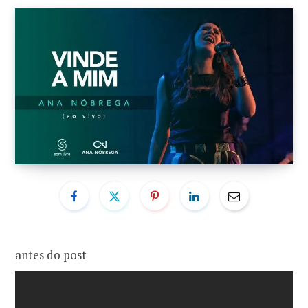
o
r
k
a
m
antes do post