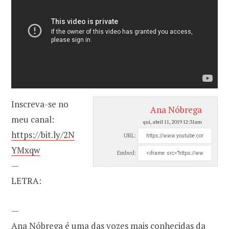
Inscreva-se no
Ana Nóbrega
meu canal:
qui, abril 11, 2019 12:31am
https://bit.ly/2N
URL:
YMxqw
Embed:
—
LETRA:
—
Ana Nóbrega é uma das vozes mais conhecidas da