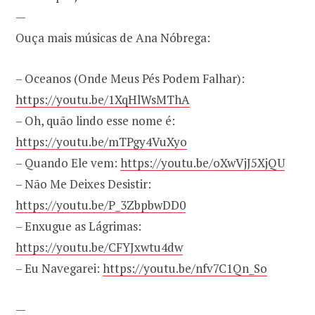
—
Ouça mais músicas de Ana Nóbrega:
– Oceanos (Onde Meus Pés Podem Falhar):
https://youtu.be/1XqHlWsMThA
– Oh, quão lindo esse nome é:
https://youtu.be/mTPgy4VuXyo
– Quando Ele vem:
https://youtu.be/oXwVjJ5XjQU
– Não Me Deixes Desistir:
https://youtu.be/P_3ZbpbwDD0
– Enxugue as Lágrimas:
https://youtu.be/CFYJxwtu4dw
– Eu Navegarei:
https://youtu.be/nfv7C1Qn_So
—