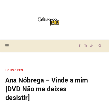
Sear
F
I
T
for:
a
n
i
LOUVORES
c
s
k
Ana Nóbrega – Vinde a mim
e
t
T
[DVD Não me deixes
b
a
o
desistir]
o
g
k