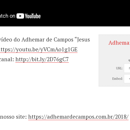
 vídeo do Adhemar de Campos “Jesus
Adhemar
ttps://youtu.be/yVCmAo1g1GE
canal:
http://bit.ly/2D76gC7
q
URL:
Embed:
nosso site:
https://adhemardecampos.com.br/2018/