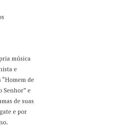
os
pria música
nista e
as “Homem de
 o Senhor” e
gumas de suas
gate e por
no.