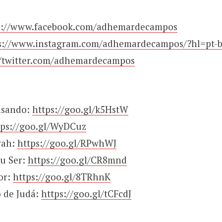
s://www.facebook.com/adhemardecampos
s://www.instagram.com/adhemardecampos/?hl=pt-b
//twitter.com/adhemardecampos
nsando:
https://goo.gl/k5HstW
tps://goo.gl/WyDCuz
vah:
https://goo.gl/RPwhWJ
u Ser:
https://goo.gl/CR8mnd
or:
https://goo.gl/8TRhnK
o de Judá:
https://goo.gl/tCFcdJ