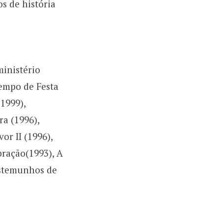
 de história
inistério
Tempo de Festa
(1999),
a (1996),
r II (1996),
bração(1993), A
Testemunhos de