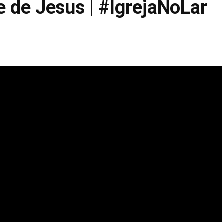
 de Jesus | #IgrejaNoLar