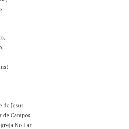
s
o,
o,
sus!
 de Jesus
r de Campos
Igreja No Lar