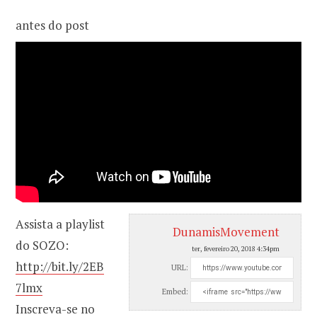
antes do post
o
r
k
a
m
Assista a playlist
DunamisMovement
do SOZO:
ter, fevereiro 20, 2018 4:34pm
http://bit.ly/2EB
URL:
7lmx
Embed:
Inscreva-se no