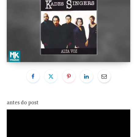
o
r
k
a
m
antes do post