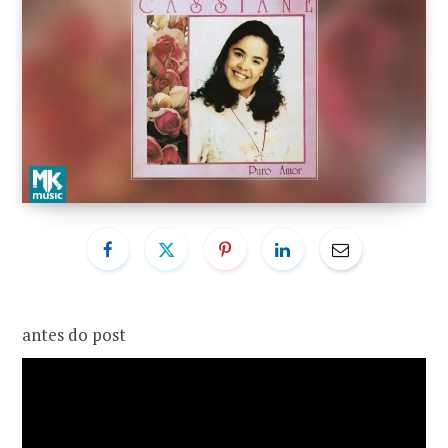
o
r
k
a
m
antes do post