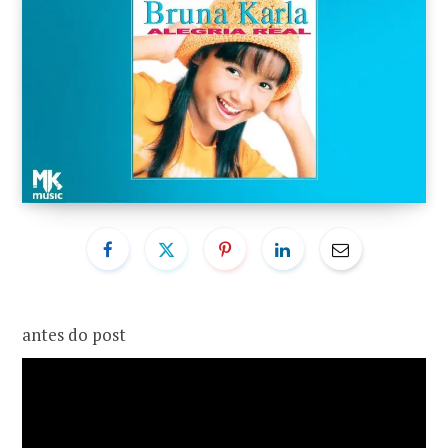
o
r
k
a
m
antes do post