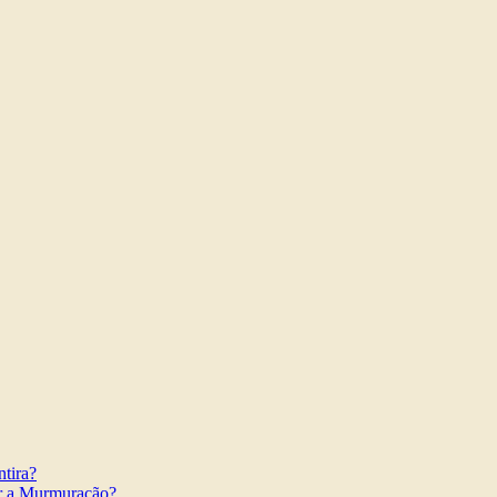
tira?
r a Murmuração?