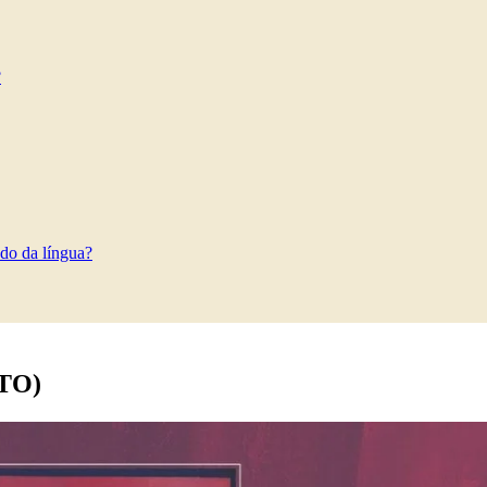
?
do da língua?
ETO)