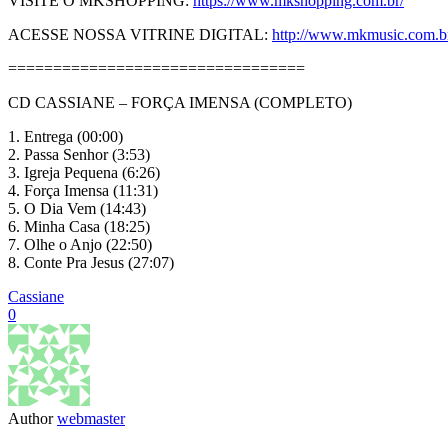
VISITE O MKSHOPPING:
https://www.mkshopping.com.br/
ACESSE NOSSA VITRINE DIGITAL:
http://www.mkmusic.com.br/v
=================================
CD CASSIANE – FORÇA IMENSA (COMPLETO)
1. Entrega (00:00)
2. Passa Senhor (3:53)
3. Igreja Pequena (6:26)
4. Força Imensa (11:31)
5. O Dia Vem (14:43)
6. Minha Casa (18:25)
7. Olhe o Anjo (22:50)
8. Conte Pra Jesus (27:07)
Cassiane
0
Author
webmaster