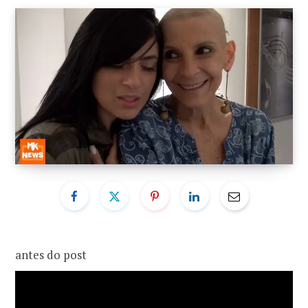
o
r
k
a
m
antes do post