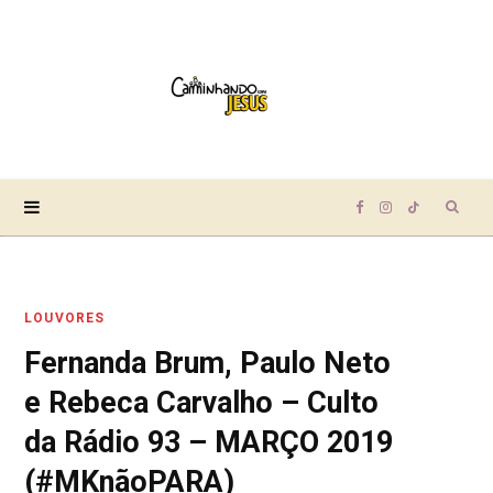
Sear
F
I
T
for:
a
n
i
LOUVORES
c
s
k
Fernanda Brum, Paulo Neto
e
t
T
e Rebeca Carvalho – Culto
b
a
o
da Rádio 93 – MARÇO 2019
(#MKnãoPARA)
o
g
k