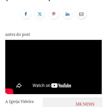
o
r
k
a
antes do post
m
A Igreja Videira
MK NEWS