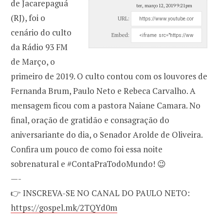
de Jacarepaguá
ter, março 12, 2019 9:21pm
(RJ), foi o
URL:
cenário do culto
Embed:
da Rádio 93 FM
de Março, o
primeiro de 2019. O culto contou com os louvores de
Fernanda Brum, Paulo Neto e Rebeca Carvalho. A
mensagem ficou com a pastora Naiane Camara. No
final, oração de gratidão e consagração do
aniversariante do dia, o Senador Arolde de Oliveira.
Confira um pouco de como foi essa noite
sobrenatural e #ContaPraTodoMundo! 😉
—-
👉 INSCREVA-SE NO CANAL DO PAULO NETO:
https://gospel.mk/2TQYd0m