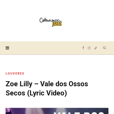
Sear
F
I
T
for:
a
n
i
LOUVORES
c
s
k
Zoe Lilly – Vale dos Ossos
e
t
T
Secos (Lyric Video)
b
a
o
o
g
k