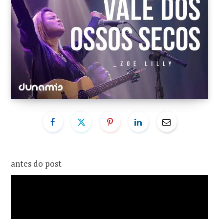
o
r
k
a
m
antes do post