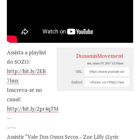
Assista a playlist
DunamisMovement
do SOZO:
sex, maio 19, 2017 12:05am
http://bit.ly/2EB
URL:
7lmx
Embed:
Inscreva-se no
canal:
http://bit.ly/2pr4qTM
—
–~–
Assistir “Vale Dos Ossos Secos – Zoe Lilly (Lyric