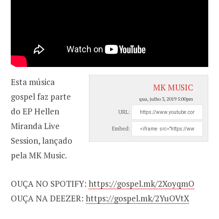
Esta música
MK MUSIC
gospel faz parte
qua, julho 3, 2019 5:00pm
do EP Hellen
URL:
Miranda Live
Embed:
Session, lançado
pela MK Music.
OUÇA NO SPOTIFY:
https://gospel.mk/2XoyqmO
OUÇA NA DEEZER:
https://gospel.mk/2YuOVtX