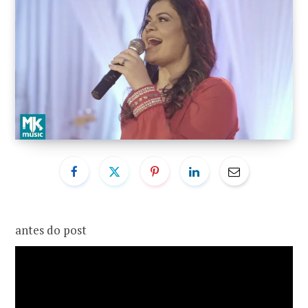
o
r
k
a
m
antes do post