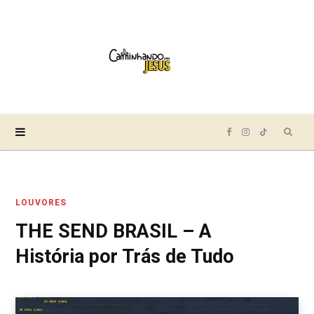
Sear
F
I
T
for:
a
n
i
LOUVORES
c
s
k
THE SEND BRASIL – A
e
t
T
História por Trás de Tudo
b
a
o
o
g
k