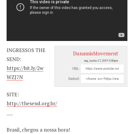
INGRESSOS THE
DunamisMovement
SEND:
seg, junho 17, 2019 3:00pm
https://bit.ly/2w
URL:
WZJ7N
Embed:
SITE:
http://thesend.org.br/
___
Brasil, chegou a nossa hora!