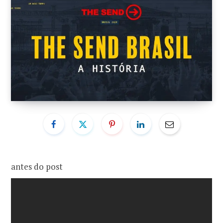
o
r
k
a
m
antes do post