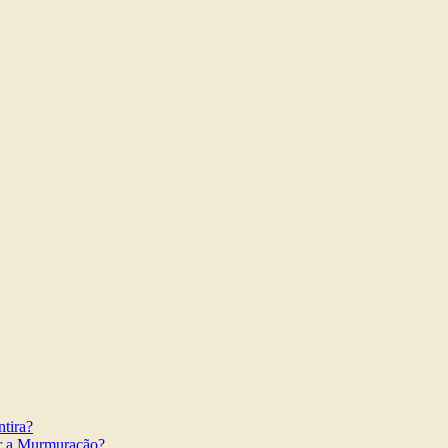
tira?
r a Murmuração?