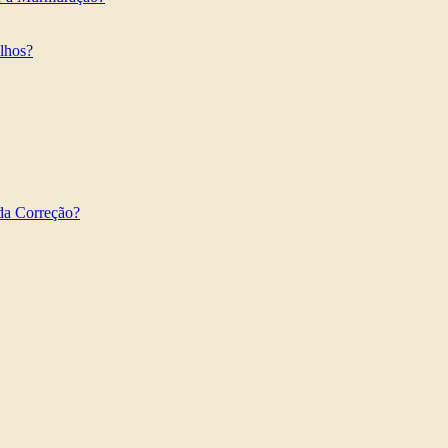
ilhos?
da Correção?