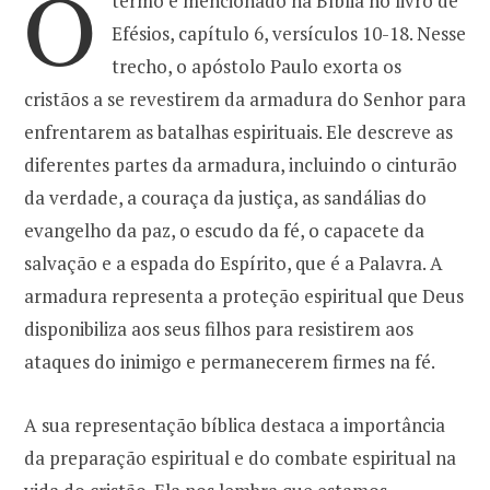
O
termo é mencionado na Bíblia no livro de
Efésios, capítulo 6, versículos 10-18. Nesse
o
r
trecho, o apóstolo Paulo exorta os
cristãos a se revestirem da armadura do Senhor para
k
a
enfrentarem as batalhas espirituais. Ele descreve as
diferentes partes da armadura, incluindo o cinturão
m
da verdade, a couraça da justiça, as sandálias do
evangelho da paz, o escudo da fé, o capacete da
salvação e a espada do Espírito, que é a Palavra. A
armadura representa a proteção espiritual que Deus
disponibiliza aos seus filhos para resistirem aos
ataques do inimigo e permanecerem firmes na fé.
A sua representação bíblica destaca a importância
da preparação espiritual e do combate espiritual na