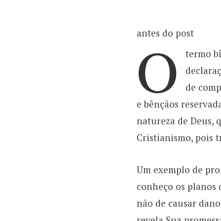
antes do post
O
termo bí
declaraç
de compr
e bênçãos reservad
natureza de Deus, q
Cristianismo, pois 
Um exemplo de prom
conheço os planos q
não de causar dano,
revela Sua promess