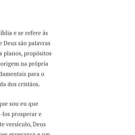
b
a
o
o
g
k
blia e se refere às
o
r
e Deus são palavras
s planos, propósitos
k
a
 origem na própria
m
ndamentais para o
da dos cristãos.
que sou eu que
-los prosperar e
te versículo, Deus
hes esperança e um