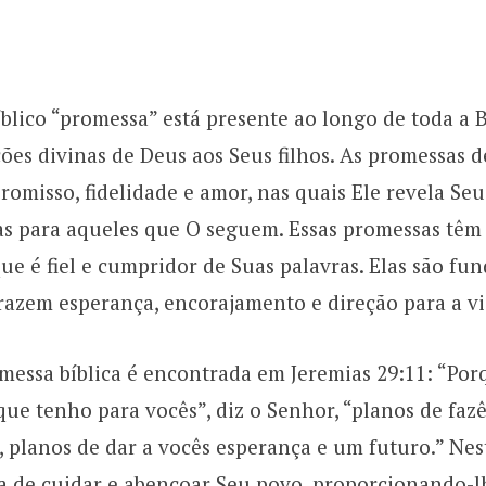
blico “promessa” está presente ao longo de toda a Bí
ões divinas de Deus aos Seus filhos. As promessas d
omisso, fidelidade e amor, nas quais Ele revela Seu
as para aqueles que O seguem. Essas promessas têm
ue é fiel e cumpridor de Suas palavras. Elas são fu
trazem esperança, encorajamento e direção para a vi
essa bíblica é encontrada em Jeremias 29:11: “Por
ue tenho para vocês”, diz o Senhor, “planos de fazê
 planos de dar a vocês esperança e um futuro.” Nes
a de cuidar e abençoar Seu povo, proporcionando-l