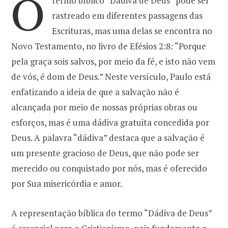
O
termo bíblico “Dádiva de Deus” pode ser
rastreado em diferentes passagens das
o
r
Escrituras, mas uma delas se encontra no
Novo Testamento, no livro de Efésios 2:8: “Porque
k
a
pela graça sois salvos, por meio da fé, e isto não vem
de vós, é dom de Deus.” Neste versículo, Paulo está
m
enfatizando a ideia de que a salvação não é
alcançada por meio de nossas próprias obras ou
esforços, mas é uma dádiva gratuita concedida por
Deus. A palavra “dádiva” destaca que a salvação é
um presente gracioso de Deus, que não pode ser
merecido ou conquistado por nós, mas é oferecido
por Sua misericórdia e amor.
A representação bíblica do termo “Dádiva de Deus”