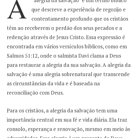
A
“alegria da salvação” é um termo bíblico
que descreve a experiência de regozijo e
o
r
contentamento profundo que os cristãos
têm ao receberem o perdão dos seus pecados e a
k
a
redenção através de Jesus Cristo. Essa expressão é
encontrada em vários versículos bíblicos, como em
m
Salmos 51:12, onde o salmista Davi clama a Deus
para restaurar a alegria da sua salvação. A alegria da
salvação é uma alegria sobrenatural que transcende
as circunstâncias da vida e é baseada na
reconciliação com Deus.
Para os cristãos, a alegria da salvação tem uma
importância central em sua fé e vida diária. Ela traz
consolo, esperança e renovação, mesmo em meio às