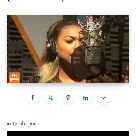
o
r
k
a
m
antes do post