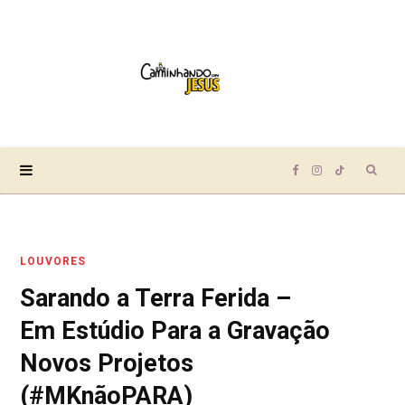
Sear
F
I
T
for:
a
n
i
LOUVORES
c
s
k
Sarando a Terra Ferida –
e
t
T
Em Estúdio Para a Gravação
b
a
o
Novos Projetos
(#MKnãoPARA)
o
g
k