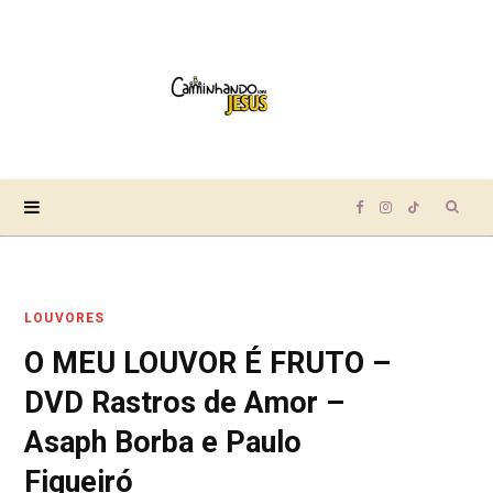
Sear
F
I
T
for:
a
n
i
LOUVORES
c
s
k
O MEU LOUVOR É FRUTO –
e
t
T
DVD Rastros de Amor –
b
a
o
Asaph Borba e Paulo
Figueiró
o
g
k