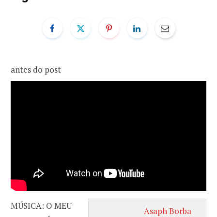
o
r
k
a
antes do post
m
MÚSICA: O MEU
Asaph Borba