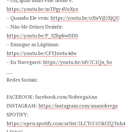
– Oh, quão lindo esse nome é:
https://youtu.be/mTPgy4VuXyo
– Quando Ele vem:
https://youtu.be/oXwVjJ5XjQU
– Não Me Deixes Desistir:
https://youtu.be/P_3ZbpbwDD0
– Enxugue as Lágrimas:
https://youtu.be/CFYJxwtu4dw
– Eu Navegarei:
https://youtu.be/nfv7C1Qn_So
___
Redes Sociais:
FACEBOOK: facebook.com/NobregaAna
INSTAGRAM:
https://instagram.com/ananobrega
SPOTIFY:
https://open.spotify.com/artist/5LCTcU1OktZQTuh4