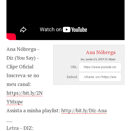
Ana Nóbrega –
Ana Nóbrega
Diz (You Say) –
ter, junho 25, 2019 12:58pm
Clipe Oficial
URL:
Inscreva-se no
Embed:
meu canal:
https://bit.ly/2N
YMxqw
Assista a minha playlist:
http://bit.ly/Diz-Ana
___
Letra – DIZ: