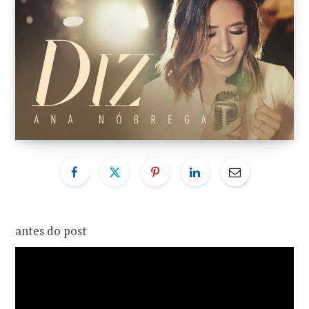
o
r
k
a
m
antes do post