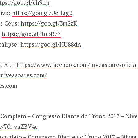
tps://goo.gl/ch9njr
Vivo:
https://goo.gl/UcHgg2
s Céus:
https://goo.gl/3rt2zK
:
https://goo.gl/1oBB77
alipse:
https://goo.gl/HU88dA
CIAL :
https://www.facebook.com/niveasoaresoficial
janiveasoares.com/
es.com
 Completo – Congresso Diante do Trono 2017 – Nive
be/70i-vaZBV4c
ompleto – Congresso Diante do Trono 2017 – Nivea 