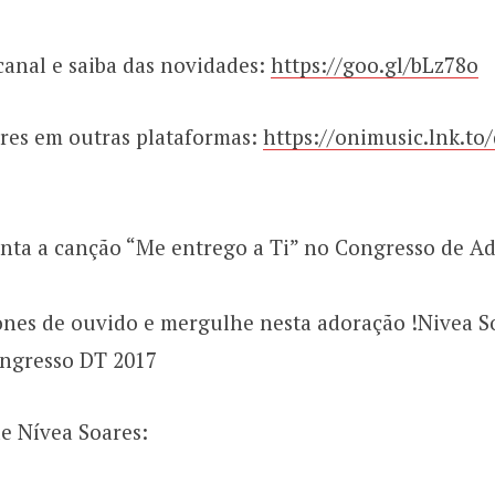
canal e saiba das novidades:
https://goo.gl/bLz78o
res em outras plataformas:
https://onimusic.lnk.t
anta a canção “Me entrego a Ti” no Congresso de A
ones de ouvido e mergulhe nesta adoração !Nivea S
ongresso DT 2017
e Nívea Soares: