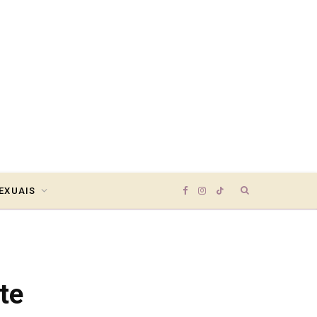
Search
EXUAIS
F
I
T
for:
a
n
i
c
s
k
te
e
t
T