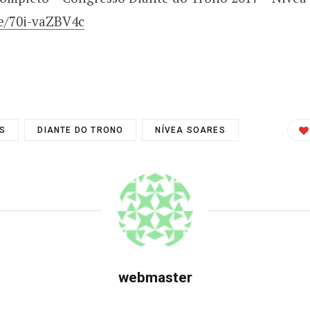
be/70i-vaZBV4c
S
DIANTE DO TRONO
NÍVEA SOARES
webmaster