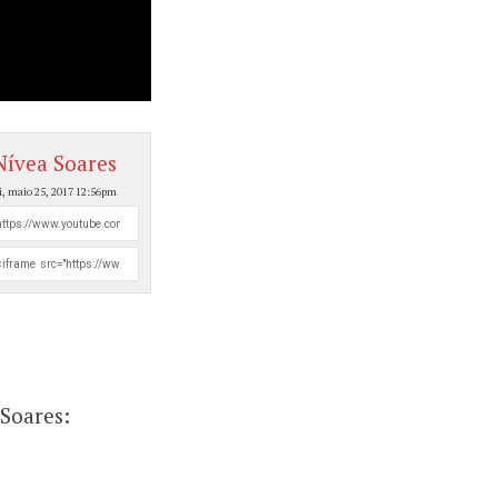
Nívea Soares
i, maio 25, 2017 12:56pm
Soares: