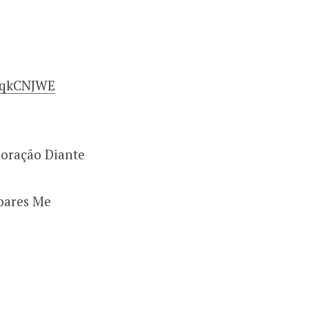
o/qkCNJWE
doração Diante
oares Me