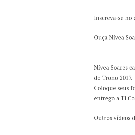
Inscreva-se no 
Ouça Nívea Soa
—
Nívea Soares c
do Trono 2017.
Coloque seus f
entrego a Ti C
Outros vídeos d