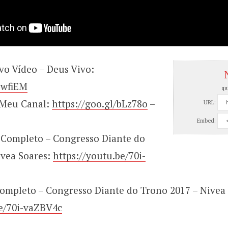
vo Vídeo – Deus Vivo:
ewfiEM
qu
 Meu Canal:
https://goo.gl/bLz78o
–
URL:
Embed:
r Completo – Congresso Diante do
ivea Soares:
https://youtu.be/70i-
ompleto – Congresso Diante do Trono 2017 – Nivea 
be/70i-vaZBV4c