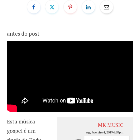
o
r
k
a
antes do post
m
Esta música
MK MUSIC
gospel é um
seg, fevereiro 4, 2019 6:58pm