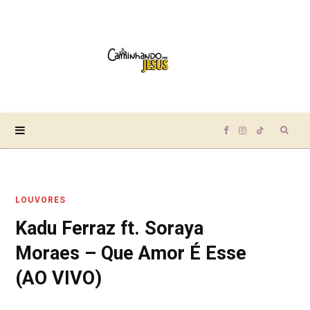
Sear
F
I
T
for:
a
n
i
LOUVORES
c
s
k
Kadu Ferraz ft. Soraya
e
t
T
Moraes – Que Amor É Esse
b
a
o
(AO VIVO)
o
g
k