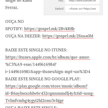
single de Kadu
URL:
Ferraz.
Embed:
OUÇA NO
SPOTIFY:
https://gospel.mk/2BvkR8b
OUÇA NA DEEZER:
https://gospel.mk/2Sxua0M
BAIXE ESTE SINGLE NO ITUNES:
https://itunes.apple.com/br/album/que-amor-
%C3%A9-esse/1449616984?
i=1449616985&app=itunes&ign-mpt=uo%3D4
BAIXE ESTE SINGLE NO GOOGLE PLAY:
https://play.google.com/store/music/album?
id=B6ayhwxohlw6v432cqmxmmdlj4y&tid=song-
Tvlmfvmhg4ygyi2hl2ono3vhjge
OUÇA/BAIXE ESTE SINGLE: