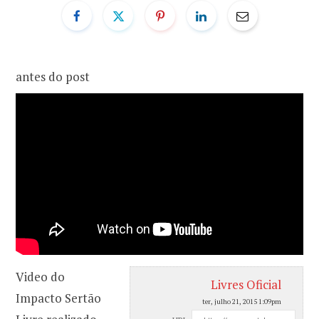
o
r
k
a
antes do post
m
Video do
Livres Oficial
Impacto Sertão
ter, julho 21, 2015 1:09pm