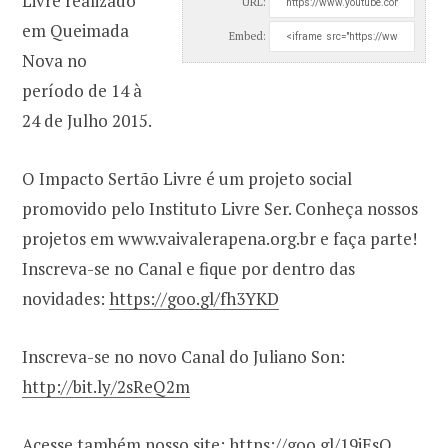
Livre realizado
URL:
em Queimada
Embed:
Nova no
período de 14 à
24 de Julho 2015.
O Impacto Sertão Livre é um projeto social
promovido pelo Instituto Livre Ser. Conheça nossos
projetos em www.vaivalerapena.org.br e faça parte!
Inscreva-se no Canal e fique por dentro das
novidades:
https://goo.gl/fh3YKD
Inscreva-se no novo Canal do Juliano Son:
http://bit.ly/2sReQ2m
Acesse também nosso site:
https://goo.gl/19jEsO