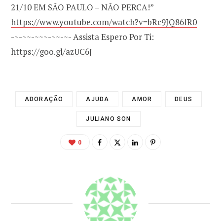
21/10 EM SÃO PAULO – NÃO PERCA!”
https://www.youtube.com/watch?v=bRc9JQ86fR0
-~-~~-~~~-~~-~- Assista Espero Por Ti:
https://goo.gl/azUC6J
ADORAÇÃO
AJUDA
AMOR
DEUS
JULIANO SON
0