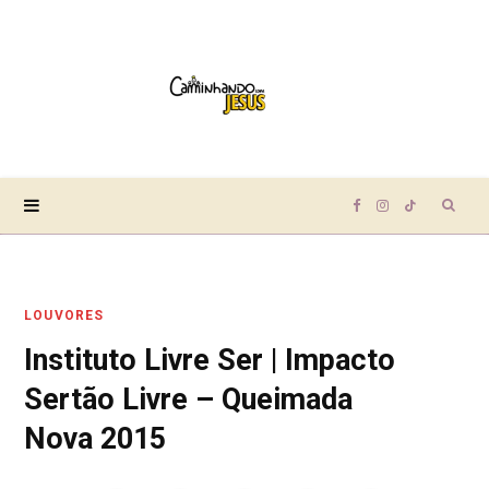
Sear
F
I
T
for:
a
n
i
LOUVORES
c
s
k
Instituto Livre Ser | Impacto
e
t
T
Sertão Livre – Queimada
b
a
o
Nova 2015
o
g
k