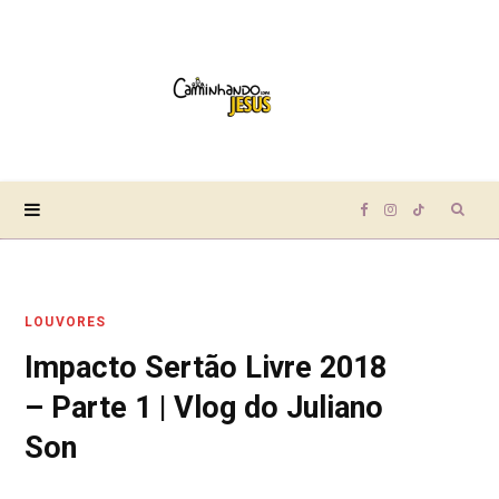
Sear
F
I
T
for:
a
n
i
LOUVORES
c
s
k
Impacto Sertão Livre 2018
e
t
T
– Parte 1 | Vlog do Juliano
b
a
o
Son
o
g
k