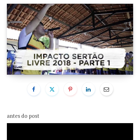
o
r
k
a
m
antes do post