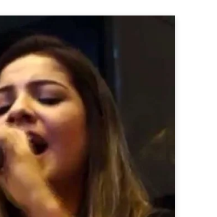
b
a
o
o
g
k
o
r
k
a
m