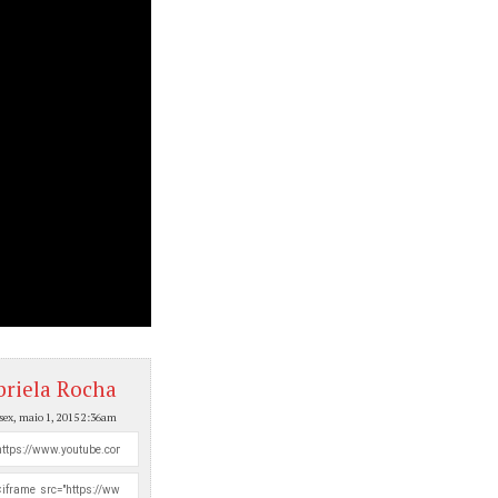
briela Rocha
sex, maio 1, 2015 2:36am