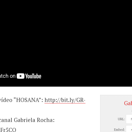
 vídeo “HOSANA”:
http://bit.ly/GR-
Ga
canal Gabriela Rocha:
URL:
/2Fr5CQ
Embed: