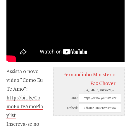
Assista o novo
Fernandinho Ministerio
vídeo “Como Eu
Faz Chover
Te Amo”:
qui, julho 9, 2015 6:28pm
http://bit.ly/Co
URL:
moEuTeAmoPla
Embed:
ylist
Inscreva-se no