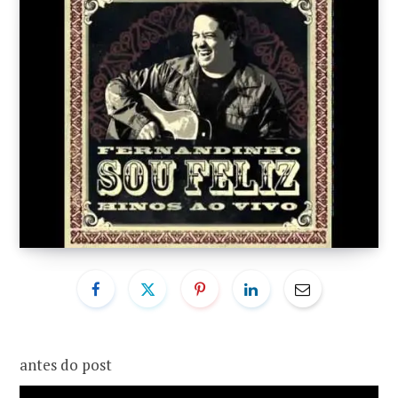
o
r
k
a
m
antes do post