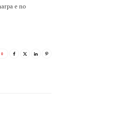
harpa e no
0