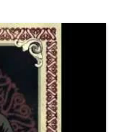
b
a
o
o
g
k
o
r
k
a
m