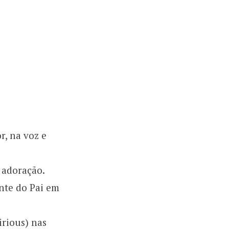
r, na voz e
 adoração.
nte do Pai em
irious) nas