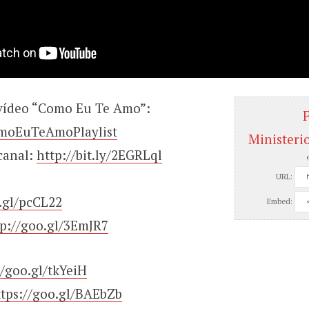
 vídeo “Como Eu Te Amo”:
ComoEuTeAmoPlaylist
Ministeri
canal:
http://bit.ly/2EGRLql
URL:
.gl/pcCL22
Embed:
tp://goo.gl/3EmJR7
//goo.gl/tkYeiH
ttps://goo.gl/BAEbZb