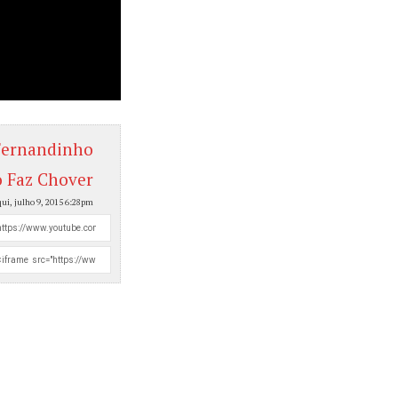
Fernandinho
o Faz Chover
qui, julho 9, 2015 6:28pm