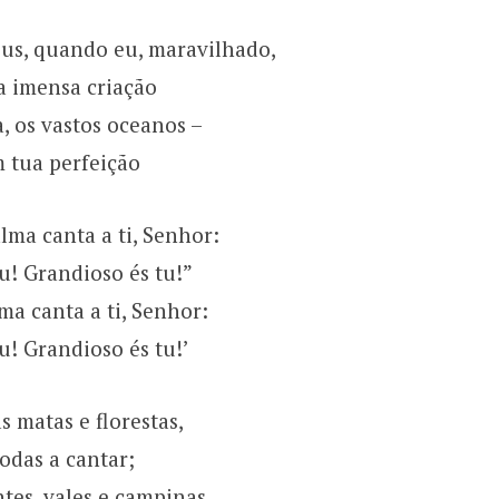
us, quando eu, maravilhado,
a imensa criação
a, os vastos oceanos –
m tua perfeição
ma canta a ti, Senhor:
u! Grandioso és tu!”
a canta a ti, Senhor:
u! Grandioso és tu!’
 matas e florestas,
todas a cantar;
es, vales e campinas,