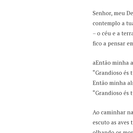
Senhor, meu De
contemplo a tu
– o céu e a terr
fico a pensar e
aEntão minha al
“Grandioso és t
Então minha alm
“Grandioso és t
Ao caminhar nas
escuto as aves 
olhando os mont