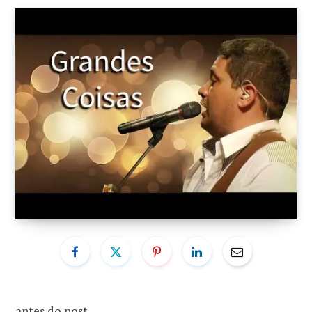
o
r
k
a
m
antes do post