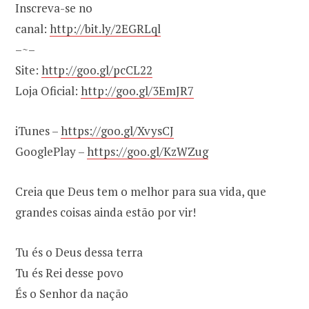
Inscreva-se no
canal:
http://bit.ly/2EGRLql
–~–
Site:
http://goo.gl/pcCL22
Loja Oficial:
http://goo.gl/3EmJR7
iTunes –
https://goo.gl/XvysCJ
GooglePlay –
https://goo.gl/KzWZug
Creia que Deus tem o melhor para sua vida, que
grandes coisas ainda estão por vir!
Tu és o Deus dessa terra
Tu és Rei desse povo
És o Senhor da nação