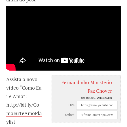
Assista o novo
Fernandinho Ministerio
vídeo “Como Eu
Faz Chover
Te Amo”:
seg, junho 1, 2015 5:07pm
http://bit.ly/Co
URL:
moEuTeAmoPla
Embed:
ylist