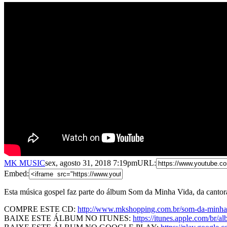
MK MUSIC
sex, agosto 31, 2018 7:19pm
URL:
Embed:
Esta música gospel faz parte do álbum Som da Minha Vida, da canto
COMPRE ESTE CD:
http://www.mkshopping.com.br/som-da-min
BAIXE ESTE ÁLBUM NO ITUNES:
https://itunes.apple.com/b