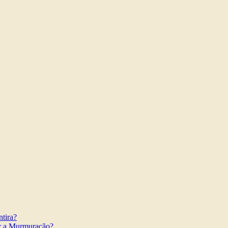
tira?
r a Murmuração?