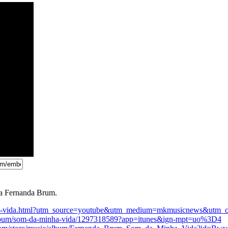
ra Fernanda Brum.
ha-vida.html?utm_source=youtube&utm_medium=mkmusicnews&utm_c
r/album/som-da-minha-vida/1297318589?app=itunes&ign-mpt=uo%3D4