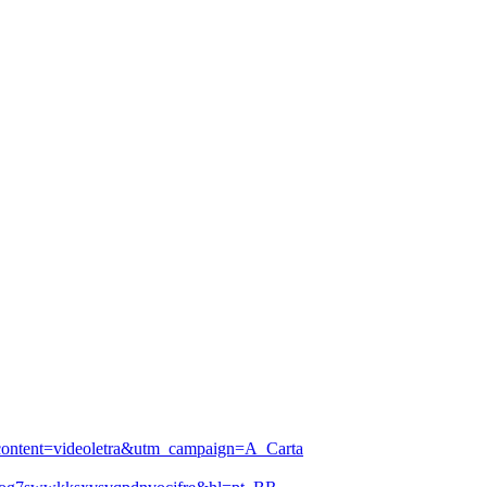
ontent=videoletra&utm_campaign=A_Carta