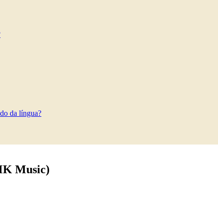
?
do da língua?
 MK Music)