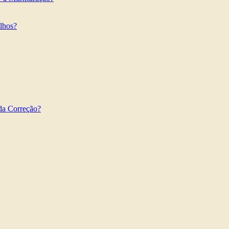
ilhos?
da Correção?