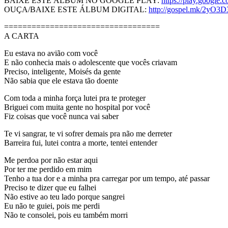
BAIXE ESTE ÁLBUM NO GOOGLE PLAY:
https://play.goog
OUÇA/BAIXE ESTE ÁLBUM DIGITAL:
http://gospel.mk/2yO3D
==================================
A CARTA
Eu estava no avião com você
E não conhecia mais o adolescente que vocês criavam
Preciso, inteligente, Moisés da gente
Não sabia que ele estava tão doente
Com toda a minha força lutei pra te proteger
Briguei com muita gente no hospital por você
Fiz coisas que você nunca vai saber
Te vi sangrar, te vi sofrer demais pra não me derreter
Barreira fui, lutei contra a morte, tentei entender
Me perdoa por não estar aqui
Por ter me perdido em mim
Tenho a tua dor e a minha pra carregar por um tempo, até passar
Preciso te dizer que eu falhei
Não estive ao teu lado porque sangrei
Eu não te guiei, pois me perdi
Não te consolei, pois eu também morri