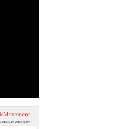
isMovement
x, agosto 19, 2016 8:17pm