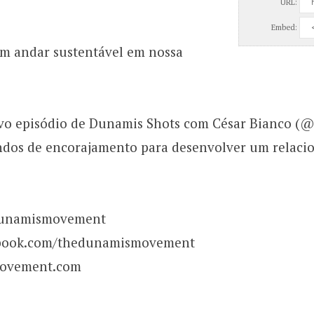
URL:
Embed:
 andar sustentável em nossa
ovo episódio de Dunamis Shots com César Bianco (@
ndos de encorajamento para desenvolver um relaci
dunamismovement
ebook.com/thedunamismovement
movement.com