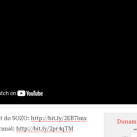
ist do SOZO:
http://bit.ly/2EB7lmx
Dunam
canal:
http://bit.ly/2pr4qTM
se