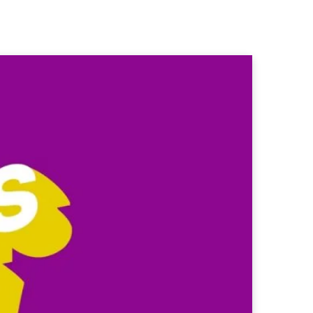
b
a
o
o
g
k
o
r
k
a
m