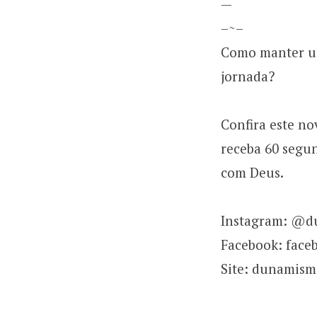
—
–~–
Como manter um
jornada?
⠀
Confira este n
receba 60 segu
com Deus.⠀
⠀
Instagram: @
Facebook: fac
Site: dunamis