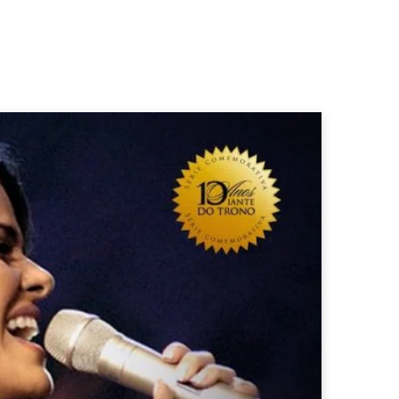
b
a
o
o
g
k
o
r
k
a
m