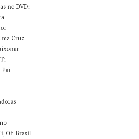
das no DVD:
ta
dor
 Uma Cruz
aixonar
 Ti
 Pai
adoras
ono
i, Oh Brasil