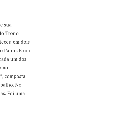
de sua
do Trono
teceu em dois
ão Paulo. É um
 cada um dos
como
r”, composta
abalho. No
das. Foi uma