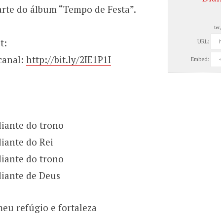
parte do álbum “Tempo de Festa”.
ter
t:
URL:
canal:
http://bit.ly/2IE1P1I
Embed:
diante do trono
iante do Rei
diante do trono
diante de Deus
meu refúgio e fortaleza