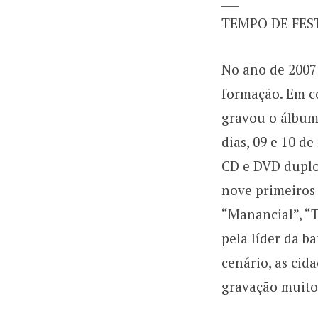
TEMPO DE FES
No ano de 2007
formação. Em c
gravou o álbum
dias, 09 e 10 d
CD e DVD duplo
nove primeiros 
“Manancial”, “
pela líder da b
cenário, as cid
gravação muito 