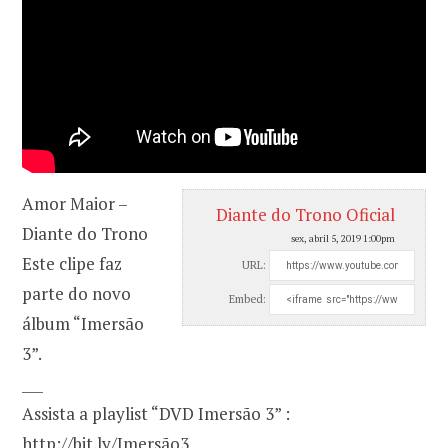
Amor Maior –
Diante do Trono Oficial
Diante do Trono
sex, abril 5, 2019 1:00pm
Este clipe faz
URL:
parte do novo
Embed:
álbum “Imersão
3”.
___
Assista a playlist “DVD Imersão 3” :
http://bit.ly/Imers
ão3