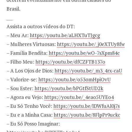
Brasil.
___
Assista a outros vídeos do DT:
– Meu Ar:
https://youtu.be/aLHXTuTJgcg
– Mulheres Virtuosas:
https://youtu.be/_j0eXTUy8fw
– Família Bendita:
https://youtu.be/wO-7sXpm84c
– Filho Meu:
https://youtu.be/dfCZFTB137o
– A Los Ojos de Dios:
https://youtu.be/_m3_4rx-caU
– Valorize-se:
https://youtu.be/o53omHpiOvU
– Sou Ester:
https://youtu.be/bPGtfStUD2k
– Agora eu Vejo:
https://youtu.be/_4eao5UYEo4
– Eu Só Tenho Você:
https://youtu.be/lDWfuAl0j7s
– Eu e a Minha Casa:
https://youtu.be/8FlpPr9uckc
– Eu Só Posso Imaginar: