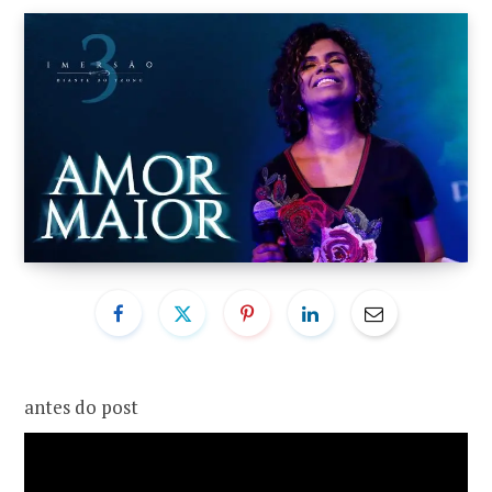
o
r
k
a
m
antes do post