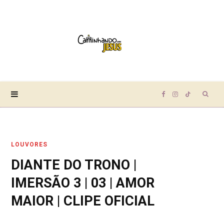
Sear
F
I
T
for:
a
n
i
LOUVORES
c
s
k
DIANTE DO TRONO |
e
t
T
IMERSÃO 3 | 03 | AMOR
b
a
o
MAIOR | CLIPE OFICIAL
o
g
k