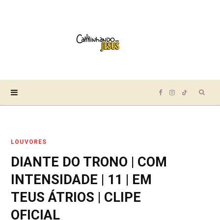
Sear
F
I
T
for:
a
n
i
LOUVORES
c
s
k
DIANTE DO TRONO | COM
e
t
T
INTENSIDADE | 11 | EM
b
a
o
TEUS ÁTRIOS | CLIPE
OFICIAL
o
g
k