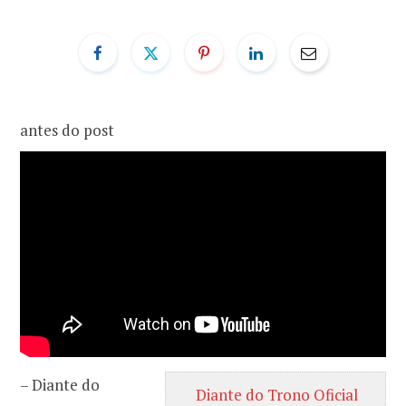
o
r
k
a
antes do post
m
– Diante do
Diante do Trono Oficial