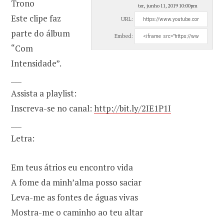
Trono
ter, junho 11, 2019 10:00pm
Este clipe faz
URL:
parte do álbum
Embed:
“Com
Intensidade”.
___
Assista a playlist:
Inscreva-se no canal:
http://bit.ly/2IE1P1I
___
Letra:
Em teus átrios eu encontro vida
A fome da minh’alma posso saciar
Leva-me as fontes de águas vivas
Mostra-me o caminho ao teu altar