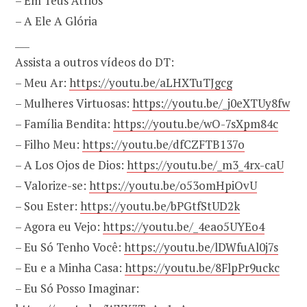
– Em Teus Átrios
– A Ele A Glória
___
Assista a outros vídeos do DT:
– Meu Ar:
https://youtu.be/aLHXTuTJgcg
– Mulheres Virtuosas:
https://youtu.be/_j0eXTUy8fw
– Família Bendita:
https://youtu.be/wO-7sXpm84c
– Filho Meu:
https://youtu.be/dfCZFTB137o
– A Los Ojos de Dios:
https://youtu.be/_m3_4rx-caU
– Valorize-se:
https://youtu.be/o53omHpiOvU
– Sou Ester:
https://youtu.be/bPGtfStUD2k
– Agora eu Vejo:
https://youtu.be/_4eao5UYEo4
– Eu Só Tenho Você:
https://youtu.be/lDWfuAl0j7s
– Eu e a Minha Casa:
https://youtu.be/8FlpPr9uckc
– Eu Só Posso Imaginar: