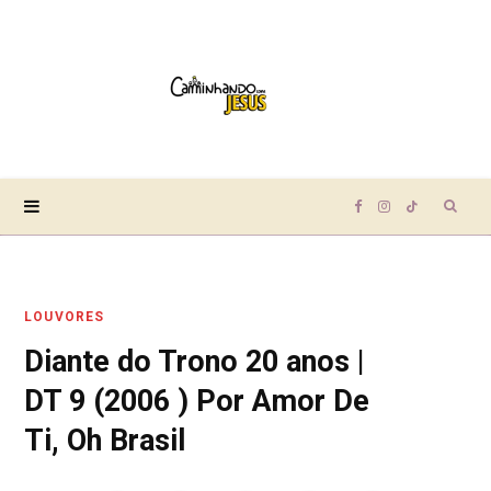
Sear
F
I
T
for:
a
n
i
LOUVORES
c
s
k
Diante do Trono 20 anos |
e
t
T
DT 9 (2006 ) Por Amor De
b
a
o
Ti, Oh Brasil
o
g
k