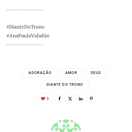
-~-~~-~~~-~~-~-
#DianteDoTrono
#AnaPaulaValadão
-~-~~-~~~-~~-~-
ADORAÇÃO
AMOR
DEUS
DIANTE DO TRONO
0