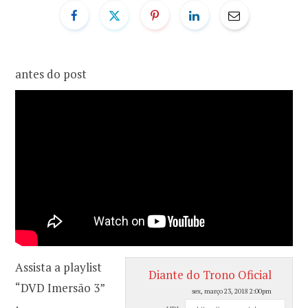
o
r
k
a
antes do post
m
Assista a playlist
Diante do Trono Oficial
“DVD Imersão 3”
sex, março 23, 2018 2:00pm