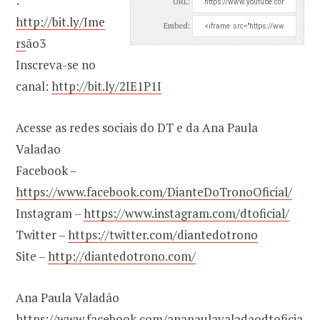
:
URL:
http://bit.ly/Ime
Embed:
rs
ão3
Inscreva-se no
canal:
http://bit.ly/2IE1P1I
Acesse as redes sociais do DT e da Ana Paula
Valadao
Facebook –
https://www.facebook.com/DianteDoTronoOficial/
Instagram –
https://www.instagram.com/dtoficial/
Twitter –
https://twitter.com/diantedotrono
Site –
http://diantedotrono.com/
Ana Paula Valadão
https://www.facebook.com/anapaulavaladaodtoficia