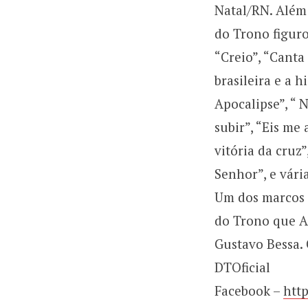
Natal/RN. Além 
do Trono figuro
“Creio”, “Canta
brasileira e a 
Apocalipse”, “ 
subir”, “Eis me 
vitória da cruz”
Senhor”, e vári
Um dos marcos n
do Trono que A
Gustavo Bessa. 
DTOficial
Facebook –
htt