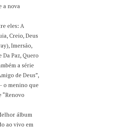
e a nova
re eles: A
ia, Creio, Deus
ay), Imersão,
pe Da Paz, Quero
também a série
Amigo de Deus”,
 – o menino que
 e “Renovo
“Melhor álbum
do ao vivo em