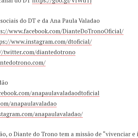
 canal do DT
https://goo.gl/VfWdTJ
 sociais do DT e da Ana Paula Valadao
ps://www.facebook.com/DianteDoTronoOficial/
ps://www.instagram.com/dtoficial/
://twitter.com/diantedotrono
antedotrono.com/
dão
cebook.com/anapaulavaladaodtoficial
r.com/anapaulavaladao
stagram.com/anapaulavaladao/
ão, o Diante do Trono tem a missão de “vivenciar e 