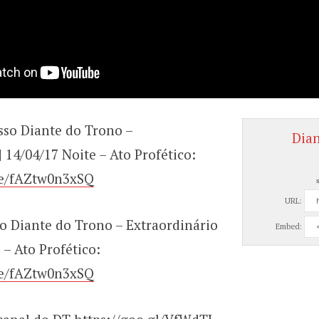
sso Diante do Trono –
Dia
| 14/04/17 Noite – Ato Profético:
be/fAZtw0n3xSQ
URL:
o Diante do Trono – Extraordinário
Embed:
 – Ato Profético:
be/fAZtw0n3xSQ