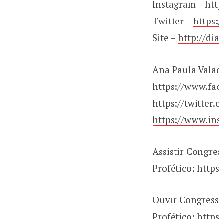
Instagram –
htt
Twitter –
https
Site –
http://di
Ana Paula Vala
https://www.fa
https://twitte
https://www.in
Assistir Congre
Profético:
http
Ouvir Congresso
Profético:
http