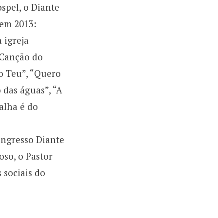
spel, o Diante
 em 2013:
 igreja
“ Canção do
ao Teu”, “Quero
o das águas”, “A
talha é do
ongresso Diante
so, o Pastor
 sociais do