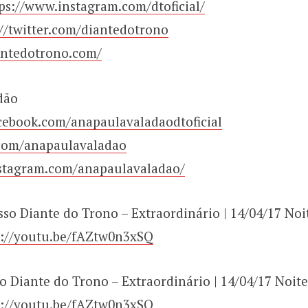
ps://www.instagram.com/dtoficial/
://twitter.com/diantedotrono
antedotrono.com/
dão
cebook.com/anapaulavaladaodtoficial
r.com/anapaulavaladao
stagram.com/anapaulavaladao/
sso Diante do Trono – Extraordinário | 14/04/17 Noi
s://youtu.be/fAZtw0n3xSQ
 Diante do Trono – Extraordinário | 14/04/17 Noite
s://youtu.be/fAZtw0n3xSQ