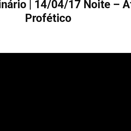
inário | 14/04/17 Noite – A
Profético