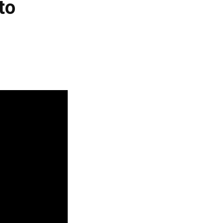
to
b
a
o
o
g
k
o
r
k
a
m