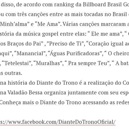
disso, de acordo com ranking da Billboard Brasil Go
u com três canções entre as mais tocadas no Brasil
 Minh’alma” e “Me Ama”. Várias canções marcaram a
história da música gospel entre elas: “ Ele me ama”, 
Nos Braços do Pai” , ”Preciso de Ti”, “Coração igual 
aqui”, “Manancial”, “Águas Purificadoras”, “ O cheir
, “Tetelestai”, “Muralhas”, “ Pra sempre Teu”, “ A ba
as outras.
a história do Diante do Trono é a realização do C
na Valadão Bessa organiza juntamente com seu espo
Conheça mais o Diante do Trono acessando as redes
ps://www.facebook.com/DianteDoTronoOficial/