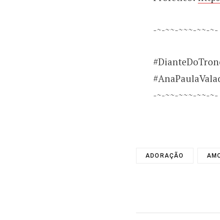
-~-~~-~~~-~~-~-
#DianteDoTron
#AnaPaulaVala
-~-~~-~~~-~~-~-
ADORAÇÃO
AM