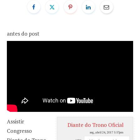
o
r
k
a
antes do post
m
Assistir
Diante do Trono Oficial
Congresso
seg, abril 24, 2017 5:57pm