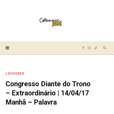
Sear
F
I
T
for:
a
n
i
LOUVORES
c
s
k
Congresso Diante do Trono
e
t
T
– Extraordinário | 14/04/17
b
a
o
Manhã – Palavra
o
g
k