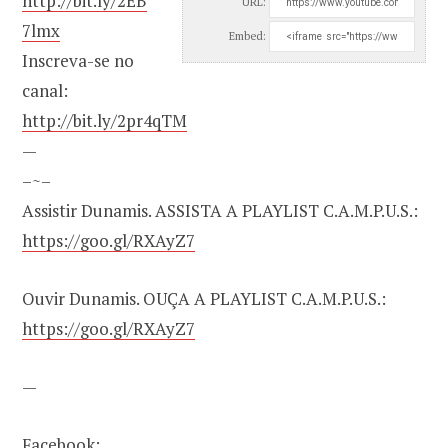
http://bit.ly/2EB
URL:
7lmx
Embed:
Inscreva-se no
canal:
http://bit.ly/2pr4qTM
—
–~–
Assistir Dunamis. ASSISTA A PLAYLIST C.A.M.P.U.S.:
https://goo.gl/RXAyZ7
Ouvir Dunamis. OUÇA A PLAYLIST C.A.M.P.U.S.:
https://goo.gl/RXAyZ7
—
Facebook: