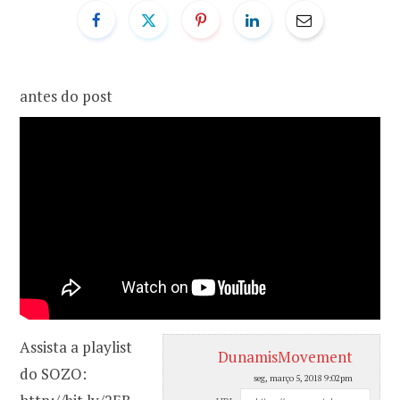
o
r
k
a
antes do post
m
Assista a playlist
DunamisMovement
do SOZO:
seg, março 5, 2018 9:02pm