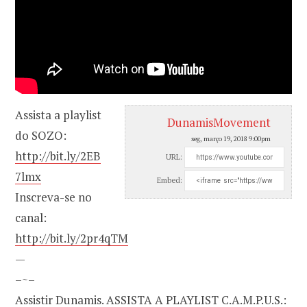
Assista a playlist
DunamisMovement
do SOZO:
seg, março 19, 2018 9:00pm
http://bit.ly/2EB
URL:
7lmx
Embed:
Inscreva-se no
canal:
http://bit.ly/2pr4qTM
—
–~–
Assistir Dunamis. ASSISTA A PLAYLIST C.A.M.P.U.S.: