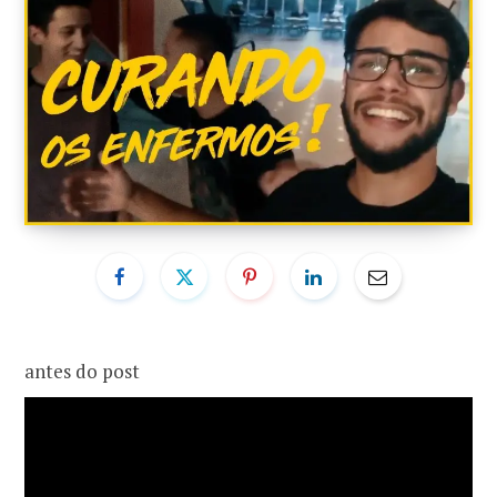
o
r
k
a
m
antes do post