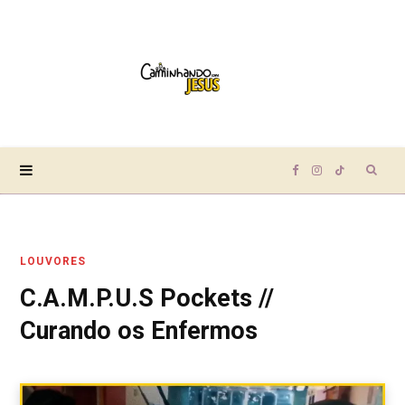
Sear
F
I
T
for:
a
n
i
LOUVORES
c
s
k
C.A.M.P.U.S Pockets //
e
t
T
Curando os Enfermos
b
a
o
o
g
k