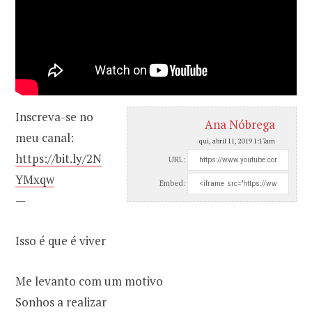
Inscreva-se no
Ana Nóbrega
meu canal:
qui, abril 11, 2019 1:17am
https://bit.ly/2N
URL:
YMxqw
Embed:
—
Isso é que é viver
Me levanto com um motivo
Sonhos a realizar