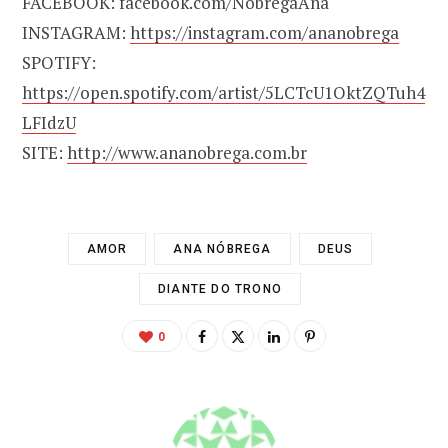
FACEBOOK: facebook.com/NobregaAna
INSTAGRAM:
https://instagram.com/ananobrega
SPOTIFY:
https://open.spotify.com/artist/5LCTcU1OktZQTuh4
LFIdzU
SITE:
http://www.ananobrega.com.br
AMOR
ANA NÓBREGA
DEUS
DIANTE DO TRONO
0