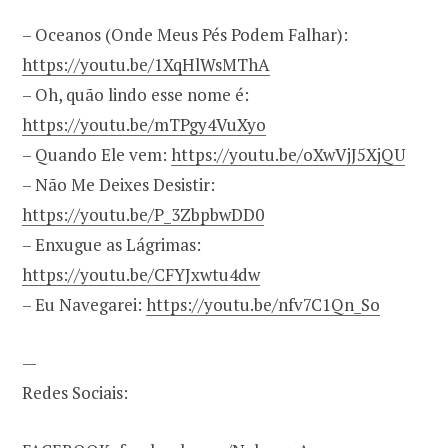
– Oceanos (Onde Meus Pés Podem Falhar):
https://youtu.be/1XqHlWsMThA
– Oh, quão lindo esse nome é:
https://youtu.be/mTPgy4VuXyo
– Quando Ele vem:
https://youtu.be/oXwVjJ5XjQU
– Não Me Deixes Desistir:
https://youtu.be/P_3ZbpbwDD0
– Enxugue as Lágrimas:
https://youtu.be/CFYJxwtu4dw
– Eu Navegarei:
https://youtu.be/nfv7C1Qn_So
—
Redes Sociais: