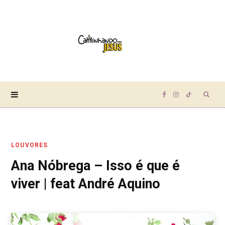
Sear
F
I
T
for:
a
n
i
LOUVORES
c
s
k
Ana Nóbrega – Isso é que é
e
t
T
viver | feat André Aquino
b
a
o
o
g
k