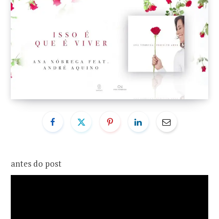
o
r
k
a
m
antes do post