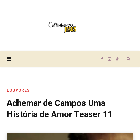
Sear
F
I
T
for:
a
n
i
LOUVORES
c
s
k
Adhemar de Campos Uma
e
t
T
História de Amor Teaser 11
b
a
o
o
g
k