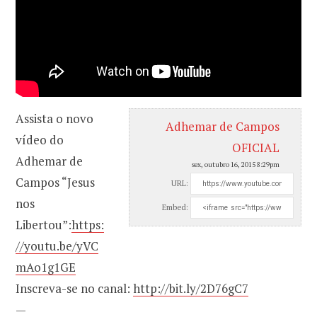
Assista o novo
Adhemar de Campos
vídeo do
OFICIAL
Adhemar de
sex, outubro 16, 2015 8:29pm
Campos “Jesus
URL:
nos
Embed:
Libertou”:
https:
//youtu.be/yVC
mAo1g1GE
Inscreva-se no canal:
http://bit.ly/2D76gC7
—