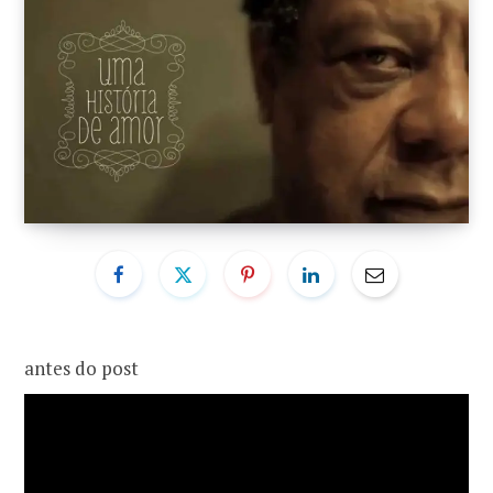
o
r
k
a
m
antes do post